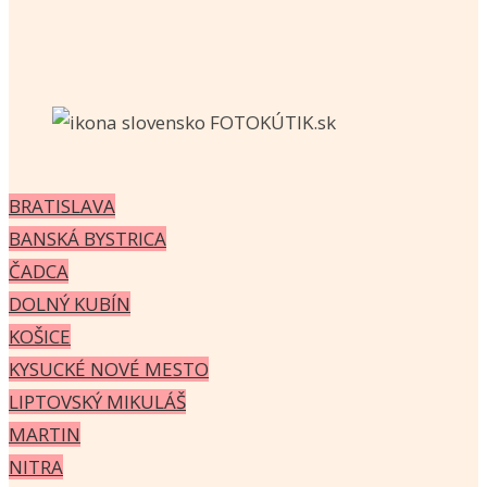
BRATISLAVA
BANSKÁ BYSTRICA
ČADCA
DOLNÝ KUBÍN
KOŠICE
KYSUCKÉ NOVÉ MESTO
LIPTOVSKÝ MIKULÁŠ
MARTIN
NITRA