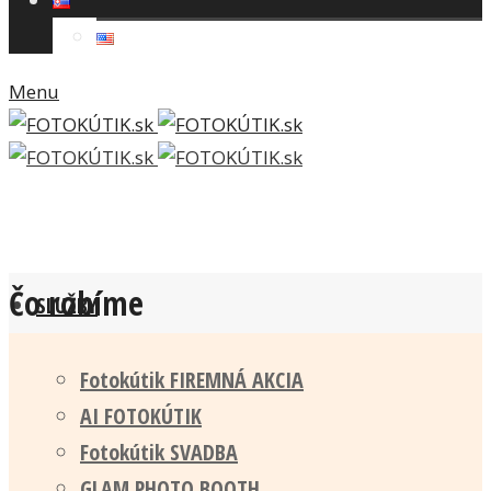
Menu
Čo robíme
SLUŽBY
Fotokútik FIREMNÁ AKCIA
AI FOTOKÚTIK
Fotokútik SVADBA
GLAM PHOTO BOOTH