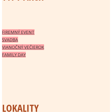
FIREMNÝ EVENT
SVADBA
VIANOČNÝ VEČIEROK
FAMILY DAY
LOKALITY