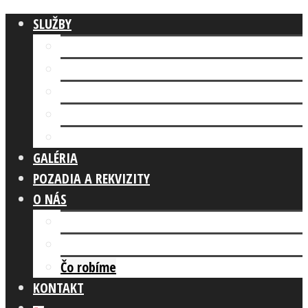
SLUŽBY
Fotokútik FIREMNÁ AKCIA
AI FOTOKÚTIK
Fotokútik SVADBA
GLAM PHOTO BOOTH
Fotokútik OSLAVA
GALÉRIA
POZADIA A REKVIZITY
O NÁS
Prečo my?
REFERENCIE
Čo robíme
KONTAKT