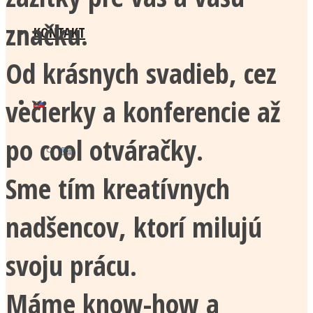
značku.
KONTAKT
Od krásnych svadieb, cez
večierky a konferencie až
po cool otváračky.
Sme tím kreatívnych
nadšencov, ktorí milujú
svoju prácu.
Máme know-how a