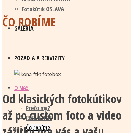
Fotokútik OSLAVA
ČO ROBÍME
GALÉRIA
POZADIA A REKVIZITY
O NÁS
Od klasických fotokútikov
Prečo my?
až po custom foto a video
REFERENCIE
zážitky pre vás a vašu
Čo robíme