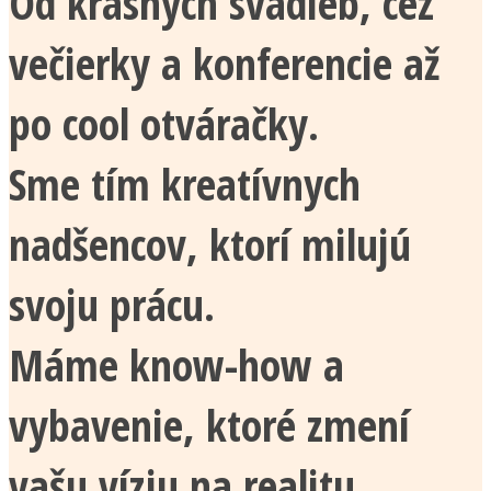
Od krásnych svadieb, cez
večierky a konferencie až
po cool otváračky.
Sme tím kreatívnych
nadšencov, ktorí milujú
svoju prácu.
Máme know-how a
vybavenie, ktoré zmení
vašu víziu na realitu.