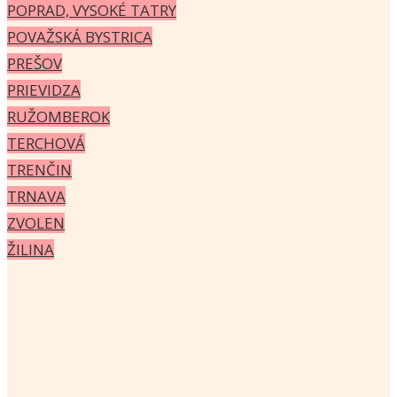
POPRAD, VYSOKÉ TATRY
POVAŽSKÁ BYSTRICA
PREŠOV
PRIEVIDZA
RUŽOMBEROK
TERCHOVÁ
TRENČIN
TRNAVA
ZVOLEN
ŽILINA