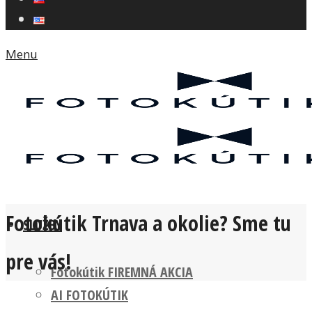
Menu
Fotokútik Trnava a okolie? Sme tu
SLUŽBY
pre vás!
Fotokútik FIREMNÁ AKCIA
AI FOTOKÚTIK