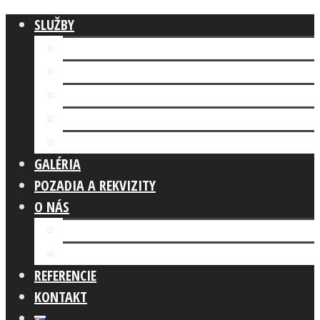
SLUŽBY
Fotokútik FIREMNÁ AKCIA
AI FOTOKÚTIK
Fotokútik SVADBA
GLAM PHOTO BOOTH
Fotokútik OSLAVA
GALÉRIA
POZADIA A REKVIZITY
O NÁS
Náš tím
Čo robíme
REFERENCIE
KONTAKT