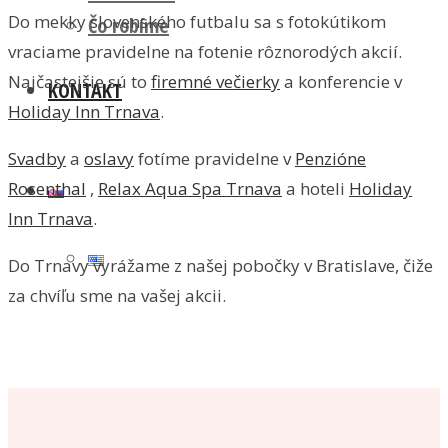
Do mekky slovenského futbalu sa s fotokútikom
Čo robíme
vraciame pravidelne na fotenie rôznorodých akcií.
Najčastejšie sú to
firemné večierky
a konferencie v
KONTAKT
Holiday Inn Trnava
.
Svadby
a
oslavy
fotíme pravidelne v
Penzióne
Rosenthal
,
Relax Aqua Spa Trnava
a hoteli
Holiday
Inn Trnava
.
Do Trnavy vyrážame z našej pobočky v Bratislave, čiže
za chvíľu sme na vašej akcii.