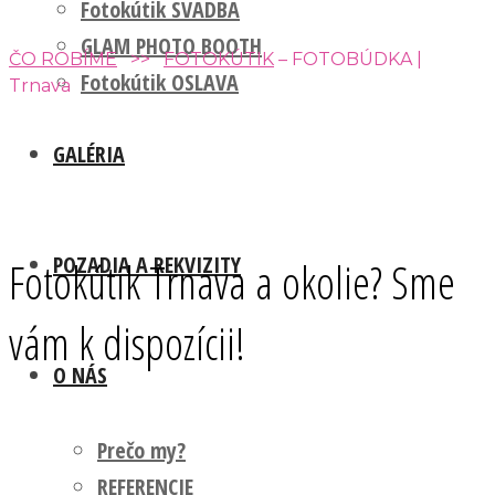
Fotokútik SVADBA
GLAM PHOTO BOOTH
ČO ROBÍME
>>
FOTOKÚTIK
– FOTOBÚDKA |
Fotokútik OSLAVA
Trnava
GALÉRIA
POZADIA A REKVIZITY
Fotokútik Trnava a okolie? Sme
vám k dispozícii!
O NÁS
Prečo my?
REFERENCIE