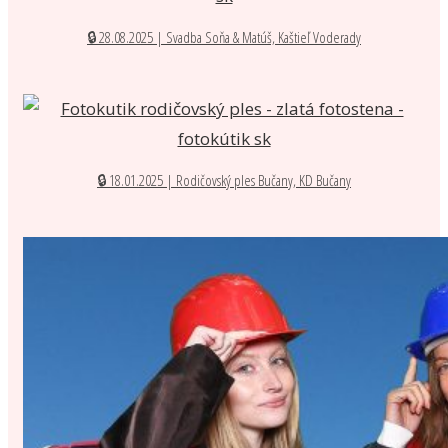
🔒 28.08.2025 | Svadba Soňa & Matúš, Kaštieľ Voderady
🔒 18.01.2025 | Rodičovský ples Bučany, KD Bučany