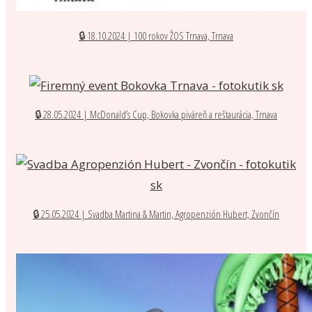
🔒 18.10.2024 | 100 rokov ŽOS Trnava, Trnava
🔒 28.05.2024 | McDonald’s Cup, Bokovka piváreň a reštaurácia, Trnava
🔒 25.05.2024 | Svadba Martina & Martin, Agropenzión Hubert, Zvončín