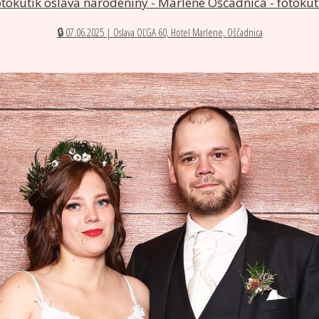
🔒 07.06.2025 | Oslava OĽGA 60, Hotel Marlene, Oščadnica