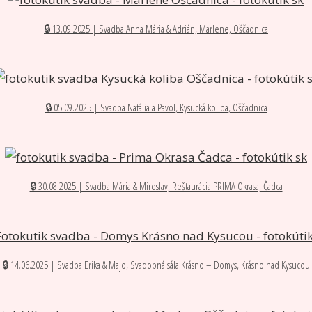
🔒 13.09.2025 | Svadba Anna Mária & Adrián, Marlene, Oščadnica
🔒 05.09.2025 | Svadba Natália a Pavol, Kysucká koliba, Oščadnica
🔒 30.08.2025 | Svadba Mária & Miroslav, Reštaurácia PRIMA Okrasa, Čadca
🔒 14.06.2025 | Svadba Erika & Majo, Svadobná sála Krásno – Domys, Krásno nad Kysucou