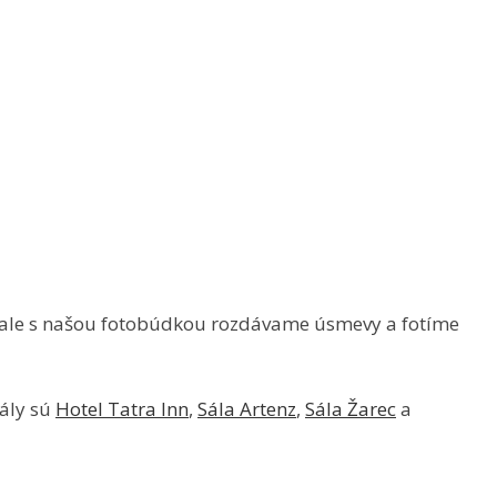
, ale s našou fotobúdkou rozdávame úsmevy a fotíme
sály sú
Hotel Tatra Inn
,
Sála Artenz
,
Sála Žarec
a