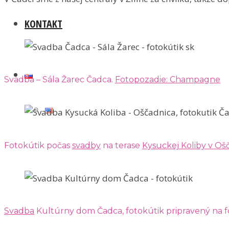
KONTAKT
Svadba – Sála Žarec Čadca.
Fotopozadie: Champagne
Fotokútik počas
svadby
na terase
Kysuckej Koliby v Oš
Svadba
Kultúrny dom Čadca, fotokútik pripravený na f