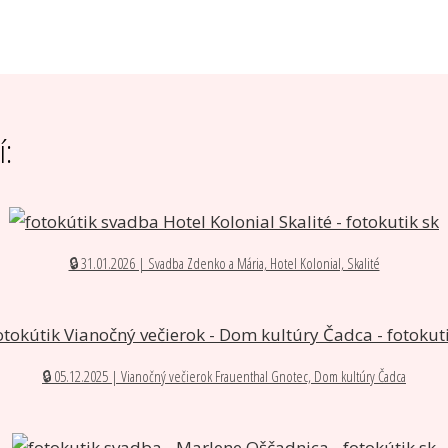
í:
🔒 31.01.2026 | Svadba Zdenko a Mária, Hotel Kolonial, Skalité
🔒 05.12.2025 | Vianočný večierok Frauenthal Gnotec, Dom kultúry Čadca