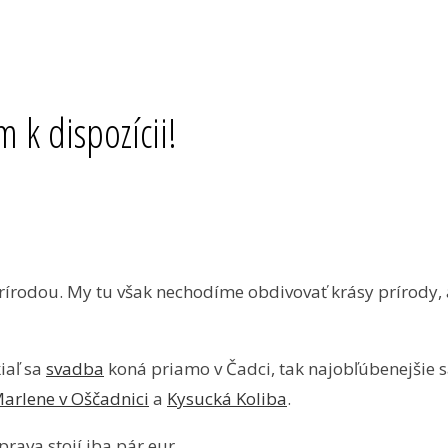
 k dispozícii!
rírodou. My tu však nechodíme obdivovať krásy prírody
iaľ sa
svadba
koná priamo v Čadci, tak najobľúbenejšie 
arlene v Oščadnici
a
Kysucká Koliba
.
prava stojí iba pár eur.