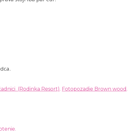
čadnici (Rodinka Resort)
.
Fotopozadie Brown wood
.
otenie.