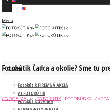
Menu
Fotokútik Čadca a okolie? Sme tu pre
SLUŽBY
Fotokútik FIREMNÁ AKCIA
AI FOTOKÚTIK
ČO ROBÍME
>>
FOTOKÚTIK
– FOTOBÚDKA | ČADCA 
Fotokútik SVADBA
GLAM PHOTO BOOTH