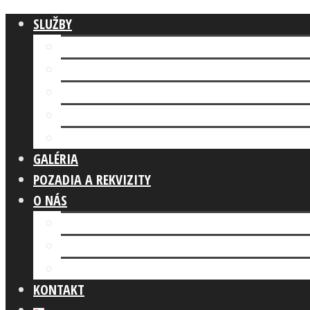
SLUŽBY
Fotokútik FIREMNÁ AKCIA
AI FOTOKÚTIK
Fotokútik SVADBA
GLAM PHOTO BOOTH
Fotokútik OSLAVA
GALÉRIA
POZADIA A REKVIZITY
O NÁS
Prečo my?
REFERENCIE
Čo robíme
KONTAKT