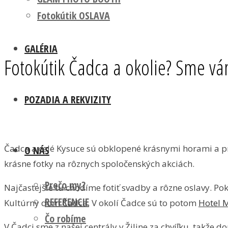
Fotokútik OSLAVA
GALÉRIA
Fotokútik Čadca a okolie? Sme vám
POZADIA A REKVIZITY
Čadca a celé Kysuce sú obklopené krásnymi horami a p
O NÁS
krásne fotky na rôznych spoločenských akciách.
Prečo my?
Najčastejšie tu chodíme fotiť svadby a rôzne oslavy. Pok
REFERENCIE
Kultúrny dom Čadca. V okolí Čadce sú to potom
Hotel M
Čo robíme
V Čadci sme z našej centrály v Žiline za chvíľku, takže do