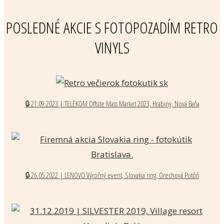
POSLEDNÉ AKCIE S FOTOPOZADÍM RETRO
VINYLS
🔒 21.09.2023 | TELEKOM Offsite Mass Market 2023, Hrabiny, Nová Baňa
🔒 26.05.2022 | LENOVO Výročný event, Slovakia ring, Orechová Potôň