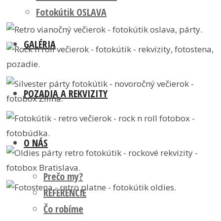
Fotokútik OSLAVA
GALÉRIA
POZADIA A REKVIZITY
O NÁS
Prečo my?
REFERENCIE
Čo robíme