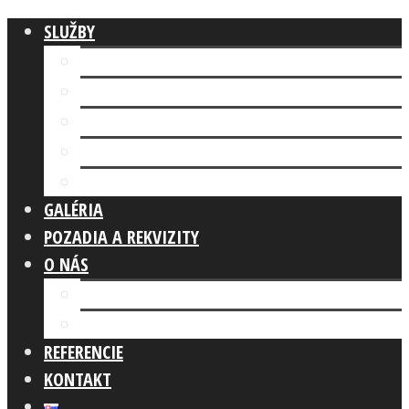
SLUŽBY
Fotokútik FIREMNÁ AKCIA
AI FOTOKÚTIK
Fotokútik SVADBA
GLAM PHOTO BOOTH
Fotokútik OSLAVA
GALÉRIA
POZADIA A REKVIZITY
O NÁS
Náš tím
Čo robíme
REFERENCIE
KONTAKT