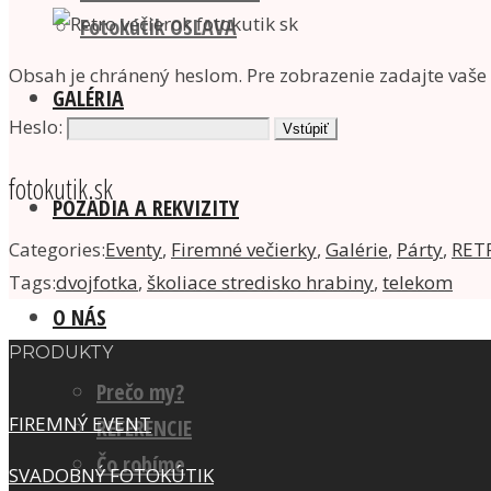
Fotokútik OSLAVA
Obsah je chránený heslom. Pre zobrazenie zadajte vaše 
GALÉRIA
Heslo:
fotokutik.sk
POZADIA A REKVIZITY
Categories:
Eventy
,
Firemné večierky
,
Galérie
,
Párty
,
RET
Tags:
dvojfotka
,
školiace stredisko hrabiny
,
telekom
O NÁS
PRODUKTY
Prečo my?
FIREMNÝ EVENT
REFERENCIE
Čo robíme
SVADOBNÝ FOTOKÚTIK