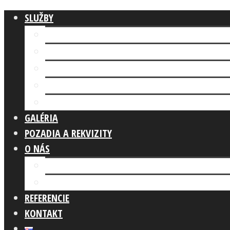
SLUŽBY
Fotokútik FIREMNÁ AKCIA
AI FOTOKÚTIK
Fotokútik SVADBA
GLAM PHOTO BOOTH
Fotokútik OSLAVA
GALÉRIA
POZADIA A REKVIZITY
O NÁS
Náš tím
Čo robíme
REFERENCIE
KONTAKT