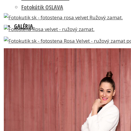
Fotokútik OSLAVA
GALÉRIA
POZADIA A REKVIZITY
O NÁS
Prečo my?
REFERENCIE
Čo robíme