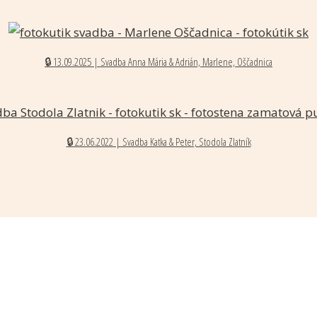
🔒 13.09.2025 | Svadba Anna Mária & Adrián, Marlene, Oščadnica
🔒 23.06.2022 | Svadba Katka & Peter, Stodola Zlatník