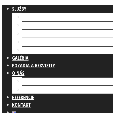
SLUŽBY
Fotokútik FIREMNÁ AKCIA
AI FOTOKÚTIK
Fotokútik SVADBA
GLAM PHOTO BOOTH
Fotokútik OSLAVA
GALÉRIA
POZADIA A REKVIZITY
O NÁS
Náš tím
Čo robíme
REFERENCIE
KONTAKT