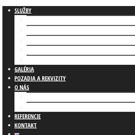
SLUŽBY
Fotokútik FIREMNÁ AKCIA
AI FOTOKÚTIK
Fotokútik SVADBA
GLAM PHOTO BOOTH
Fotokútik OSLAVA
GALÉRIA
POZADIA A REKVIZITY
O NÁS
Náš tím
Čo robíme
REFERENCIE
KONTAKT