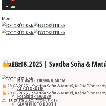
Menu
28.08.2025 | Svadba Soňa & Matú
SLUŽBY
Fotokútik FIREMNÁ AKCIA
28.08.2025 | Svadba Soňa & Matúš, Kaštieľ Voderad
AI FOTOKÚTIK
28.08.2025 | Svadba Soňa & Matúš, Kaštieľ Voderad
Fotokútik SVADBA
29. augusta 2025
fotokutik.sk
GLAM PHOTO BOOTH