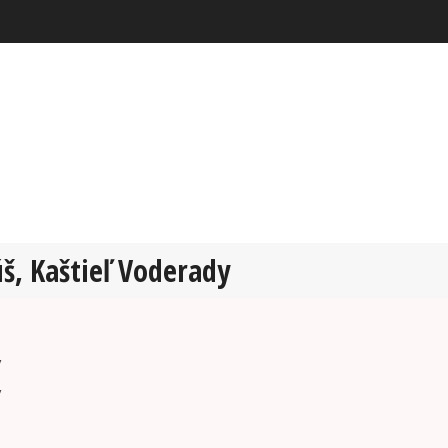
š, Kaštieľ Voderady
y
y