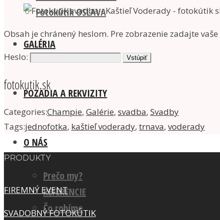
Fotokútik OSLAVA
Obsah je chránený heslom. Pre zobrazenie zadajte vaše 
GALÉRIA
Heslo:
fotokutik.sk
POZADIA A REKVIZITY
Categories:
Champie
,
Galérie
,
svadba
,
Svadby
Tags:
jednofotka
,
kaštieľ voderady
,
trnava
,
voderady
O NÁS
PRODUKTY
Prečo my?
FIREMNÝ EVENT
REFERENCIE
Čo robíme
SVADOBNÝ FOTOKÚTIK