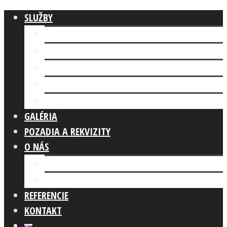
SLUŽBY
Fotokútik FIREMNÁ AKCIA
AI FOTOKÚTIK
Fotokútik SVADBA
GLAM PHOTO BOOTH
Fotokútik OSLAVA
GALÉRIA
POZADIA A REKVIZITY
O NÁS
Náš tím
Čo robíme
REFERENCIE
KONTAKT