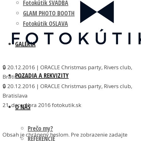
Fotokútik SVADBA
GLAM PHOTO BOOTH
Fotokútik OSLAVA
GALÉRIA
🔒 20.12.2016 | ORACLE Christmas party, Rivers club,
POZADIA A REKVIZITY
Bratislava
🔒 20.12.2016 | ORACLE Christmas party, Rivers club,
Bratislava
21. decembra 2016
fotokutik.sk
O NÁS
Prečo my?
Obsah je chránený heslom. Pre zobrazenie zadajte
REFERENCIE