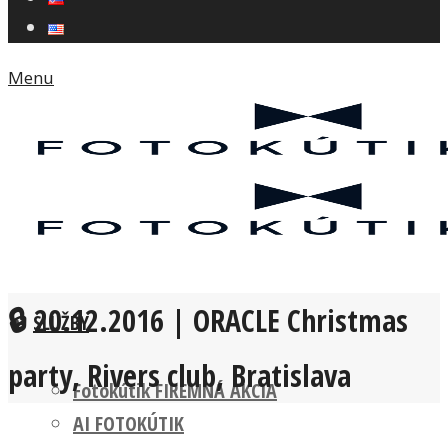
Menu
🔒 20.12.2016 | ORACLE Christmas
SLUŽBY
party, Rivers club, Bratislava
Fotokútik FIREMNÁ AKCIA
AI FOTOKÚTIK