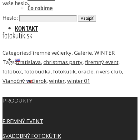
vaše heslo.
Čo robíme
Heslo:
KONTAKT
fotokutik.sk
Categories:
Firemné večierky
,
Galérie
,
WINTER
Tags:
bratislava
,
christmas party
,
firemný event
,
fotobox
,
fotobudka
,
fotokutik
,
oracle
,
rivers club
,
Vianočný večierok
,
winter
,
winter 01
PRODUKTY
FIREMNÝ EVENT
SVADOBNÝ FOTOKÚTIK