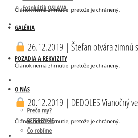
Fotokútik OSLAVA
Článok nemá zhrnutie, pretože je chránený.
GALÉRIA
26.12.2019 | Štefan otvára zimnú
POZADIA A REKVIZITY
Článok nemá zhrnutie, pretože je chránený.
O NÁS
20.12.2019 | DEDOLES Vianočný več
Prečo my?
REFERENCIE
Článok nemá zhrnutie, pretože je chránený.
Čo robíme