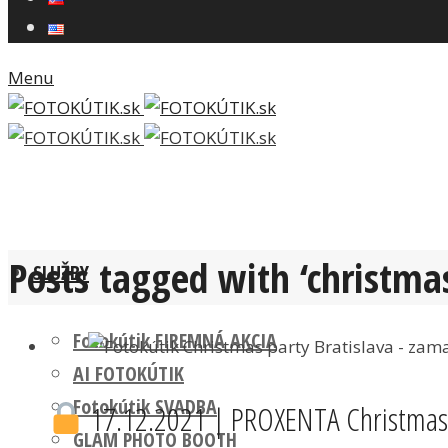
Menu
Posts tagged with ‘christma
SLUŽBY
Fotokútik FIREMNÁ AKCIA
AI FOTOKÚTIK
Fotokútik SVADBA
17.12.2021 | PROXENTA Christmas p
GLAM PHOTO BOOTH