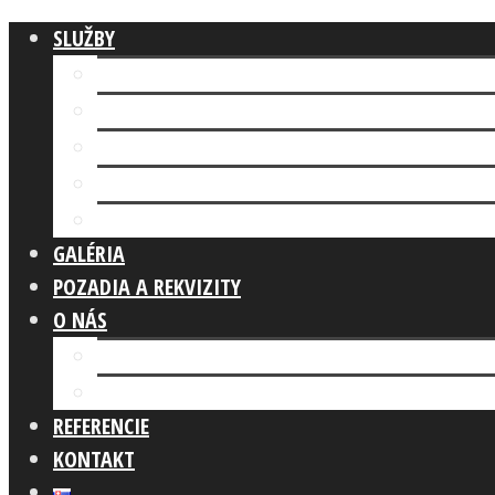
SLUŽBY
Fotokútik FIREMNÁ AKCIA
AI FOTOKÚTIK
Fotokútik SVADBA
GLAM PHOTO BOOTH
Fotokútik OSLAVA
GALÉRIA
POZADIA A REKVIZITY
O NÁS
Náš tím
Čo robíme
REFERENCIE
KONTAKT