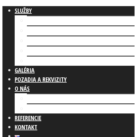
SLUŽBY
Fotokútik FIREMNÁ AKCIA
AI FOTOKÚTIK
Fotokútik SVADBA
GLAM PHOTO BOOTH
Fotokútik OSLAVA
GALÉRIA
POZADIA A REKVIZITY
O NÁS
Náš tím
Čo robíme
REFERENCIE
KONTAKT