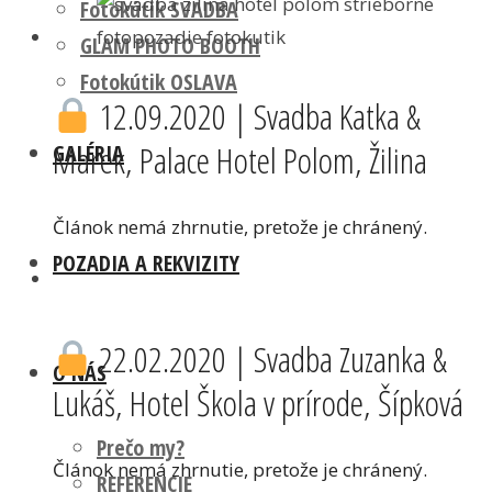
Fotokútik SVADBA
GLAM PHOTO BOOTH
Fotokútik OSLAVA
12.09.2020 | Svadba Katka &
Marek, Palace Hotel Polom, Žilina
GALÉRIA
Článok nemá zhrnutie, pretože je chránený.
POZADIA A REKVIZITY
22.02.2020 | Svadba Zuzanka &
O NÁS
Lukáš, Hotel Škola v prírode, Šípková
Prečo my?
Článok nemá zhrnutie, pretože je chránený.
REFERENCIE