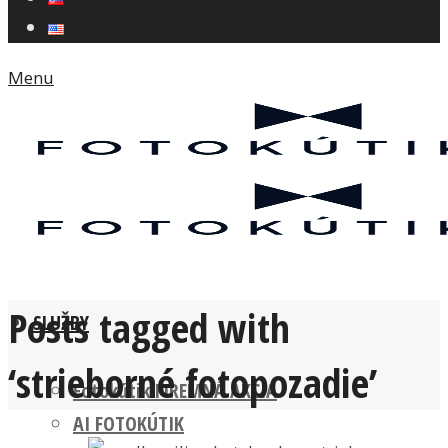
Menu
Posts tagged with
SLUŽBY
‘strieborné fotopozadie’
Fotokútik FIREMNÁ AKCIA
AI FOTOKÚTIK