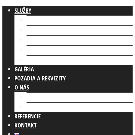
SLUŽBY
Fotokútik FIREMNÁ AKCIA
AI FOTOKÚTIK
Fotokútik SVADBA
GLAM PHOTO BOOTH
Fotokútik OSLAVA
GALÉRIA
POZADIA A REKVIZITY
O NÁS
Náš tím
Čo robíme
REFERENCIE
KONTAKT