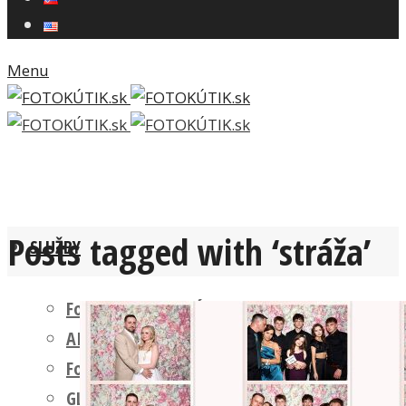
Menu
Posts tagged with ‘stráža’
SLUŽBY
Fotokútik FIREMNÁ AKCIA
AI FOTOKÚTIK
Fotokútik SVADBA
GLAM PHOTO BOOTH