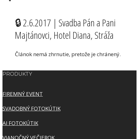
🔒 2.6.2017 | Svadba Pán a Pani
Majtánovci, Hotel Diana, Stráža
Článok nemá zhrnutie, pretože je chránený.
PRODUKTY
FIREMNÝ EVENT
SVADOBNÝ FOTOKÚTIK
AI FOTOKÚTIK
VIANOČNÝ VEČIEROK