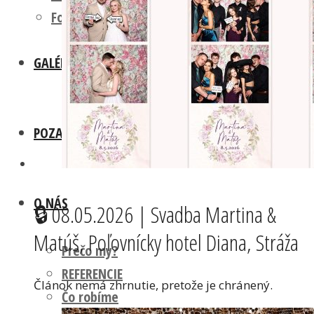
Fotokútik OSLAVA
GALÉRIA
POZADIA A REKVIZITY
O NÁS
🔒 08.05.2026 | Svadba Martina &
Matúš, Poľovnícky hotel Diana, Stráža
Prečo my?
REFERENCIE
Článok nemá zhrnutie, pretože je chránený.
Čo robíme