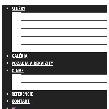
SLUŽBY
Fotokútik FIREMNÁ AKCIA
AI FOTOKÚTIK
Fotokútik SVADBA
GLAM PHOTO BOOTH
Fotokútik OSLAVA
GALÉRIA
POZADIA A REKVIZITY
O NÁS
Náš tím
Čo robíme
REFERENCIE
KONTAKT