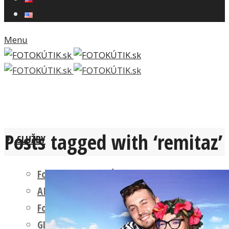
Menu
Posts tagged with ‘remitaz’
SLUŽBY
Fotokútik FIREMNÁ AKCIA
AI FOTOKÚTIK
Fotokútik SVADBA
GLAM PHOTO BOOTH