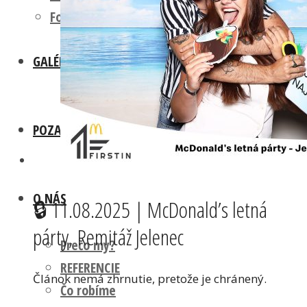
Fotokútik OSLAVA
GALÉRIA
POZADIA A REKVIZITY
O NÁS
🔒 11.08.2025 | McDonald’s letná
párty, Remitáž Jelenec
Prečo my?
REFERENCIE
Článok nemá zhrnutie, pretože je chránený.
Čo robíme