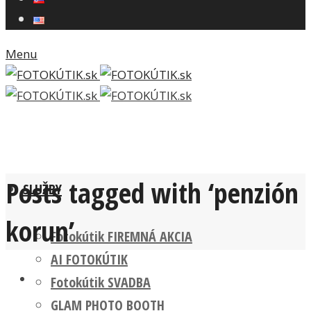
Menu
Posts tagged with ‘penzión
SLUŽBY
korun’
Fotokútik FIREMNÁ AKCIA
AI FOTOKÚTIK
Fotokútik SVADBA
GLAM PHOTO BOOTH