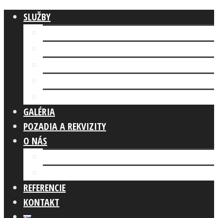
SLUŽBY
Fotokútik FIREMNÁ AKCIA
AI FOTOKÚTIK
Fotokútik SVADBA
GLAM PHOTO BOOTH
Fotokútik OSLAVA
GALÉRIA
POZADIA A REKVIZITY
O NÁS
Náš tím
Čo robíme
REFERENCIE
KONTAKT