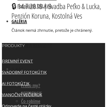
🔒 14.7.2018 | Svadba Peťko & Lucka,
Fotokútik OSLAVA
Penzión Koruna, Kostolná Ves
GALÉRIA
Článok nemá zhrnutie, pretože je chránený.
POZADIA A REKVIZITY
PRODUKTY
FIREMNÝ EVENT
O NÁS
SVADOBNÝ FOTOKÚTIK
AI FOTOKÚTIK
Prečo my?
REFERENCIE
VIANOČNÝ VEČIEROK
Čo robíme
Odpovede na časté otázky