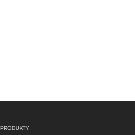
Článok nemá zhrnutie, pretože je chránený.
PRODUKTY