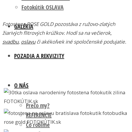
Fotokútik OSLAVA
Fotostena ROSE GOLD pozostáva z ružovo-zlatých
GALÉRIA
žiarivých flitrových krúžkov. Hodí sa na večierok,
svadbu
,
oslavu
či akékoľvek iné spoločenské podujatie.
POZADIA A REKVIZITY
O NÁS
Prečo my?
REFERENCIE
Čo robíme