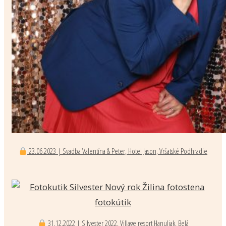
23.06.2023 | Svadba Valentína & Peter, Hotel Jason, Vršatské Podhradie
31.12.2022 | Silvester 2022, Village resort Hanuliak, Belá