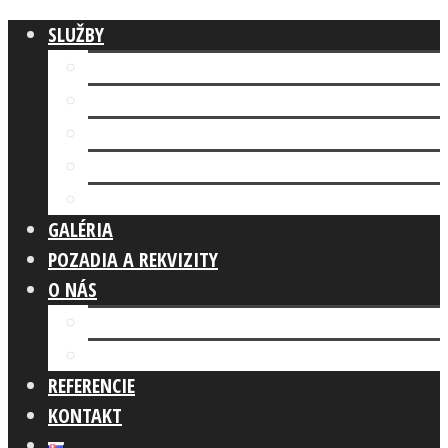
SLUŽBY
Fotokútik FIREMNÁ AKCIA
AI FOTOKÚTIK
Fotokútik SVADBA
GLAM PHOTO BOOTH
Fotokútik OSLAVA
GALÉRIA
POZADIA A REKVIZITY
O NÁS
Náš tím
Čo robíme
REFERENCIE
KONTAKT