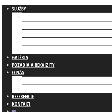
SLUŽBY
Fotokútik FIREMNÁ AKCIA
AI FOTOKÚTIK
Fotokútik SVADBA
GLAM PHOTO BOOTH
Fotokútik OSLAVA
GALÉRIA
POZADIA A REKVIZITY
O NÁS
Náš tím
Čo robíme
REFERENCIE
KONTAKT