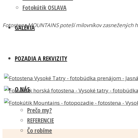
Fotokútik OSLAVA
Fotostena MOUNTAINS poteší milovníkov zasnežených hô
GALÉRIA
POZADIA A REKVIZITY
O NÁS
Prečo my?
REFERENCIE
Čo robíme