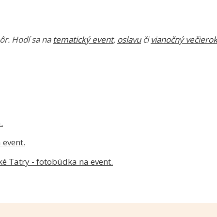
r. Hodí sa na
tematický event
,
oslavu
či
vianočný večiero