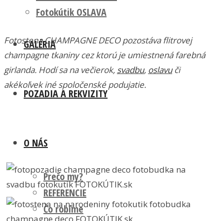
Fotokútik OSLAVA
Fotostena CHAMPAGNE DECO pozostáva flitrovej
GALÉRIA
champagne tkaniny cez ktorú je umiestnená farebná
girlanda. Hodí sa na večierok,
svadbu
,
oslavu
či
akékoľvek iné spoločenské podujatie.
POZADIA A REKVIZITY
O NÁS
Prečo my?
REFERENCIE
Čo robíme