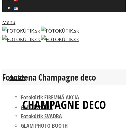
Menu
Fotostena Champagne deco
SLUŽBY
Fotokútik FIREMNÁ AKCIA
CHAMPAGNE DECO
AI FOTOKÚTIK
Fotokútik SVADBA
GLAM PHOTO BOOTH