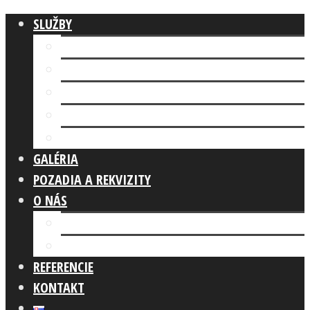
SLUŽBY
Fotokútik FIREMNÁ AKCIA
AI FOTOKÚTIK
Fotokútik SVADBA
GLAM PHOTO BOOTH
Fotokútik OSLAVA
GALÉRIA
POZADIA A REKVIZITY
O NÁS
Náš tím
Čo robíme
REFERENCIE
KONTAKT