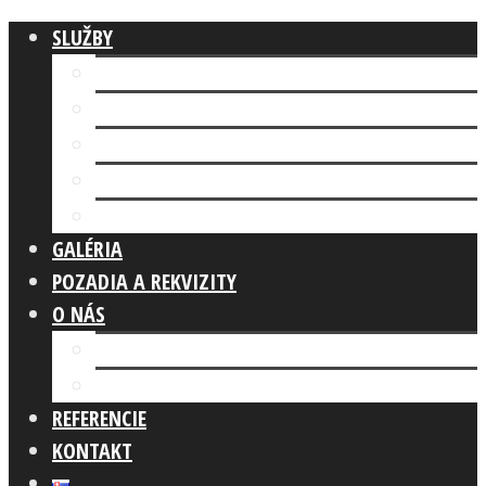
SLUŽBY
Fotokútik FIREMNÁ AKCIA
AI FOTOKÚTIK
Fotokútik SVADBA
GLAM PHOTO BOOTH
Fotokútik OSLAVA
GALÉRIA
POZADIA A REKVIZITY
O NÁS
Náš tím
Čo robíme
REFERENCIE
KONTAKT