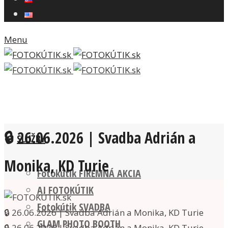
Menu
🔒 26.06.2026 | Svadba Adrián a
SLUŽBY
Monika, KD Turie
Fotokútik FIREMNÁ AKCIA
AI FOTOKÚTIK
Fotokútik SVADBA
🔒 26.06.2026 | Svadba Adrián a Monika, KD Turie
GLAM PHOTO BOOTH
🔒 26.06.2026 | Svadba Adrián a Monika, KD Turie