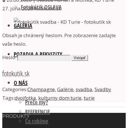
Fotokútik OSLAVA
27. júna 2026
fotokutik.sk
GALÉRIA
Obsah je chránený heslom. Pre zobrazenie zadajte
vaše heslo.
POZADIA A REKVIZITY
Heslo:
fotokutik.sk
O NÁS
Categories:
Champagne
,
Galérie
,
svadba
,
Svadby
Tags:
dvojfotka
,
kulturny dom turie
,
turie
Prečo my?
REFERENCIE
PRODUKTY
Čo robíme