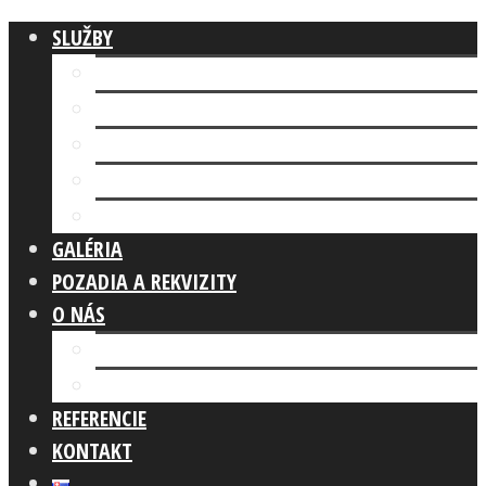
SLUŽBY
Fotokútik FIREMNÁ AKCIA
AI FOTOKÚTIK
Fotokútik SVADBA
GLAM PHOTO BOOTH
Fotokútik OSLAVA
GALÉRIA
POZADIA A REKVIZITY
O NÁS
Náš tím
Čo robíme
REFERENCIE
KONTAKT