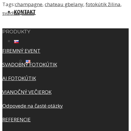
Tags:
champagne
,
chateau gbelany
,
fotokútik žilina
,
KONTAKT
svadba
,
zilina
PRODUKTY
FIREMNÝ EVENT
SVADOBNÝ FOTOKÚTIK
AI FOTOKÚTIK
VIANOČNÝ VEČIEROK
Odpovede na časté otázky
REFERENCIE