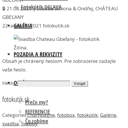
Fotokútik OSLAVA
🔒 21.08.2021 | Svadba Simona & Ondřej, CHÂTEAU
GBEĽANY
GALÉRIA
22. augusta 2021
fotokutik.sk
POZADIA A REKVIZITY
Obsah je chránený heslom. Pre zobrazenie zadajte
vaše heslo.
O NÁS
Heslo:
fotokutik.sk
Prečo my?
REFERENCIE
Categories:
Champagne
,
fotobox
,
fotokútik
,
Galérie
,
Čo robíme
svadba
,
Svadby