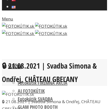
Menu
🔒 21.08.2021 | Svadba Simona &
SLUŽBY
Ondřej, CHÂTEAU GBEĽANY
Fotokútik FIREMNÁ AKCIA
AI FOTOKÚTIK
Fotokútik SVADBA
🔒 21.08.2021 | Svadba Simona & Ondřej, CHÂTEAU
GLAM PHOTO BOOTH
GBEĽANY