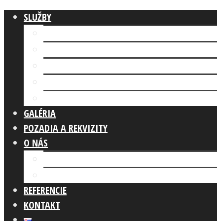
SLUŽBY
Fotokútik FIREMNÁ AKCIA
AI FOTOKÚTIK
Fotokútik SVADBA
GLAM PHOTO BOOTH
Fotokútik OSLAVA
GALÉRIA
POZADIA A REKVIZITY
O NÁS
Náš tím
Čo robíme
REFERENCIE
KONTAKT