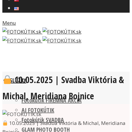
Menu
10.05.2025 | Svadba Viktória &
SLUŽBY
Michal, Meridiana Bojnice
Fotokútik FIREMNÁ AKCIA
AI FOTOKÚTIK
Fotokútik SVADBA
10.05.2025 | Svadba Viktória & Michal, Meridiana
GLAM PHOTO BOOTH
Bojnice