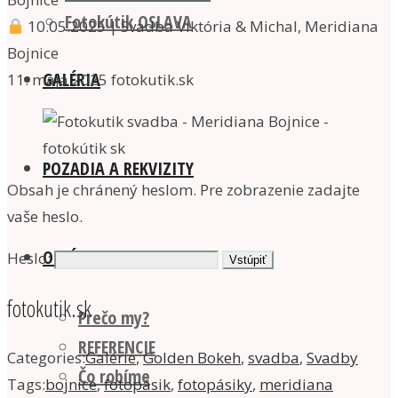
Fotokútik OSLAVA
10.05.2025 | Svadba Viktória & Michal, Meridiana
Bojnice
GALÉRIA
11. mája 2025
fotokutik.sk
POZADIA A REKVIZITY
Obsah je chránený heslom. Pre zobrazenie zadajte
vaše heslo.
O NÁS
Heslo:
fotokutik.sk
Prečo my?
REFERENCIE
Categories:
Galérie
,
Golden Bokeh
,
svadba
,
Svadby
Čo robíme
Tags:
bojnice
,
fotopásik
,
fotopásiky
,
meridiana